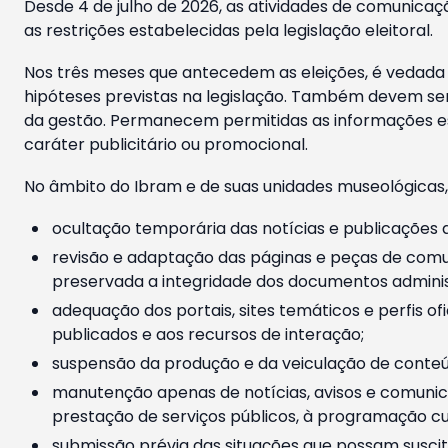
Desde 4 de julho de 2026, as atividades de comunicaçã
as restrições estabelecidas pela legislação eleitoral.
Nos três meses que antecedem as eleições, é vedada a
hipóteses previstas na legislação. Também devem ser
da gestão. Permanecem permitidas as informações est
caráter publicitário ou promocional.
No âmbito do Ibram e de suas unidades museológicas,
ocultação temporária das notícias e publicações a
revisão e adaptação das páginas e peças de comu
preservada a integridade dos documentos administ
adequação dos portais, sites temáticos e perfis ofi
publicados e aos recursos de interação;
suspensão da produção e da veiculação de conteúd
manutenção apenas de notícias, avisos e comunica
prestação de serviços públicos, à programação cul
submissão prévia das situações que possam suscita