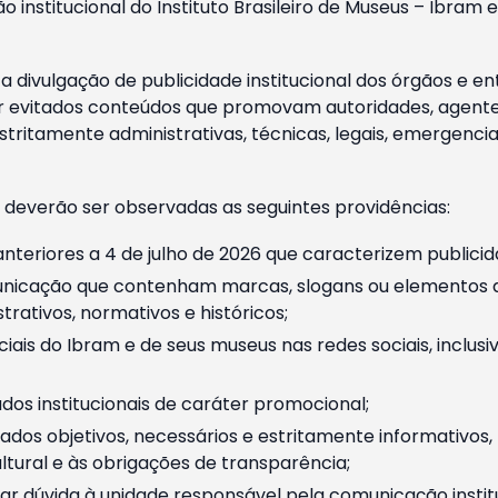
o institucional do Instituto Brasileiro de Museus – Ibra
 divulgação de publicidade institucional dos órgãos e en
 evitados conteúdos que promovam autoridades, agentes 
ritamente administrativas, técnicas, legais, emergencia
 deverão ser observadas as seguintes providências:
nteriores a 4 de julho de 2026 que caracterizem publicid
nicação que contenham marcas, slogans ou elementos da 
rativos, normativos e históricos;
ciais do Ibram e de seus museus nas redes sociais, inclus
os institucionais de caráter promocional;
dos objetivos, necessários e estritamente informativos
tural e às obrigações de transparência;
r dúvida à unidade responsável pela comunicação instituci