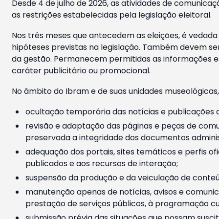
Desde 4 de julho de 2026, as atividades de comunicaçã
as restrições estabelecidas pela legislação eleitoral.
Nos três meses que antecedem as eleições, é vedada a
hipóteses previstas na legislação. Também devem ser
da gestão. Permanecem permitidas as informações est
caráter publicitário ou promocional.
No âmbito do Ibram e de suas unidades museológicas,
ocultação temporária das notícias e publicações a
revisão e adaptação das páginas e peças de comu
preservada a integridade dos documentos administ
adequação dos portais, sites temáticos e perfis ofi
publicados e aos recursos de interação;
suspensão da produção e da veiculação de conteúd
manutenção apenas de notícias, avisos e comunica
prestação de serviços públicos, à programação cul
submissão prévia das situações que possam suscita