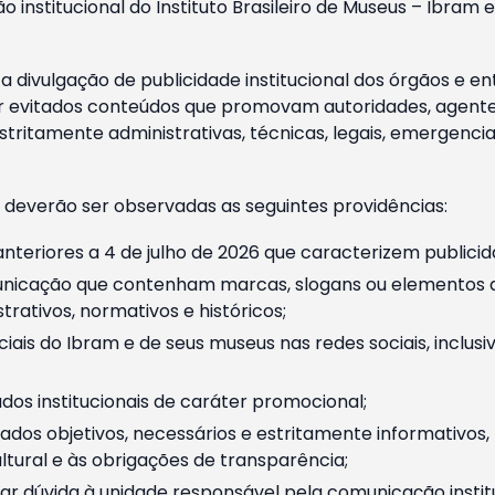
o institucional do Instituto Brasileiro de Museus – Ibra
 divulgação de publicidade institucional dos órgãos e en
 evitados conteúdos que promovam autoridades, agentes 
ritamente administrativas, técnicas, legais, emergencia
 deverão ser observadas as seguintes providências:
nteriores a 4 de julho de 2026 que caracterizem publicid
nicação que contenham marcas, slogans ou elementos da 
rativos, normativos e históricos;
ciais do Ibram e de seus museus nas redes sociais, inclus
os institucionais de caráter promocional;
dos objetivos, necessários e estritamente informativos
tural e às obrigações de transparência;
r dúvida à unidade responsável pela comunicação instituci